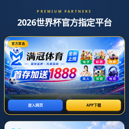
新闻资讯
当前位置：
首页
>
新闻资讯
荷兰3比1战胜美国 率先晋级八强
|
2026-07-07T07:29:38+08:00
**荷兰3比1战胜美国 率先晋级八强：欧洲劲旅的不凡表现**