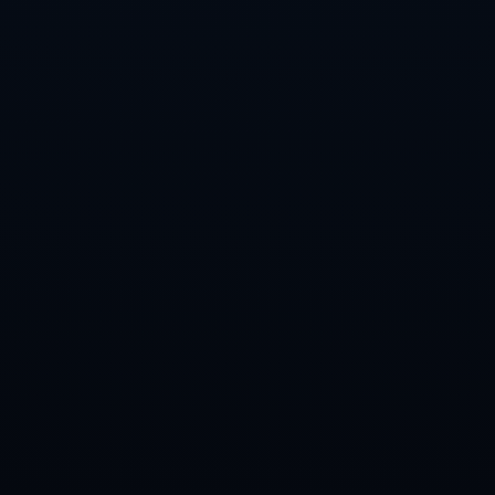
联系信息
电话：028-8047369
传真：028-8047369
邮箱：admin@zh-cn-leyuapp.com
地址：安徽省淮南市田家庵区新淮街道
联系
信息
时尚随心，快乐随行。
安徽省淮南市田家庵区新淮街道
18283905428