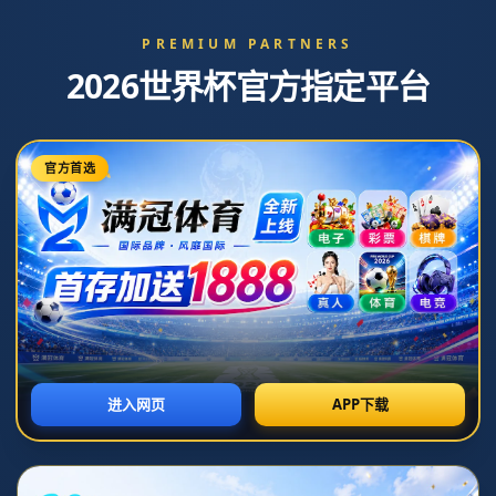
新闻资讯
当前位置：
首页
>
新闻资讯
19日综合：田径赛场日产9金 乒乓球女团金牌归属山
东
|
2026-07-07T07:29:38+08:00
19日综合田径赛场日产9金 乒乓球女团山东称王的深层意义
当一座城市的夜空被体育场的灯光点亮时，人们往往只盯着记分
牌上的数字，却忽略了数字背后所折射出的时代气质和竞技精
神。从田径赛场上一日斩获9枚金牌的日本军团表现，到乒乓球女