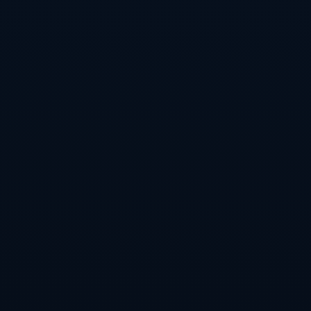
育结构向“更全面 更均衡”迈进的象征 是过去被欧美选手统治的赛
道上出现“亚洲选项”的重要标志。而对于中国 山东女团的夺冠更
多体现为
在优势项目中不断追求极致