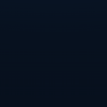
同一比赛日 两种“巅峰状态”的对照
将“田径赛场日产9金”和“乒乓球女团金牌归属山东”放在同一个19
日的时空坐标中 便能发现一个颇具启发性的对照画面 一边是日本
在传统短板项目上的集中爆发 一边是中国在传统优势项目上的稳
定统治 这两种巅峰状态本质上体现了
不同发展阶段下的体育战略
选择
。
对于日本而言 田径的突破是从相对弱势走向强势的跃迁 是整个体