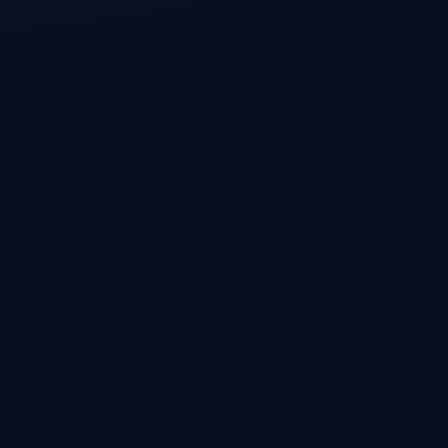
会发现几
三分，或
合，但在心