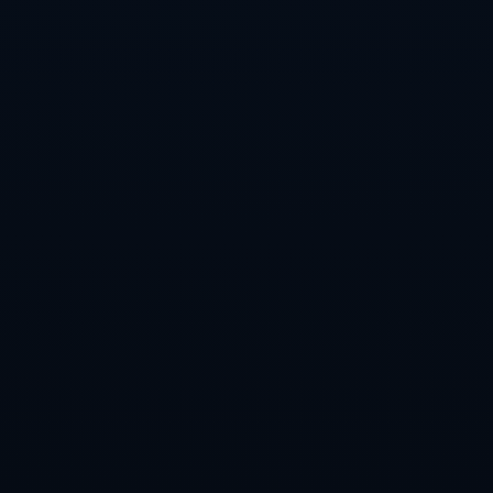
一个数据全面的内线球员，不仅能在攻防两端提供稳定支撑，还能通过
。相比较之下，类似
杜兰特34分
这种以个人高效得分为主的表现，更容
并不是对得分王的不尊重，而是现代篮球越来越强调集体执行力与阵地战
侠主场击败火箭”不只是一串数据和一个结果 更像是一条清晰的建队提示线索
度贡献的核心时 管理层需要做的是 用合适的角色球员 行之有效的战术设
而当球队拥有类似杜兰特那样无解得分手时 则必须格外重视其余球员的
级为“多点联动” 否则 再漂亮的34分 也有可能被对手的团队强度所吞没。