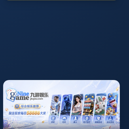
邮箱：admin@zh-cn-leyuapp.com
地址：安徽省淮南市田家庵区新淮街道
攻节奏；
边，
杜兰特
热点新闻
与阅读能
全面解析世界杯下注方
式与技巧
2026-08-07
卡拉格：我不会为此失
眠，但我认为英格兰主
帅就该是英格兰人
2026-08-07