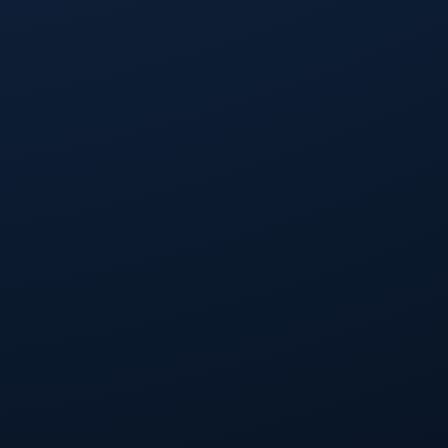
出现了几
的球队，
过强点持
“内线终
及节奏控制
”级别表
现无可指责
防守端轮
衡。而与
面影响着