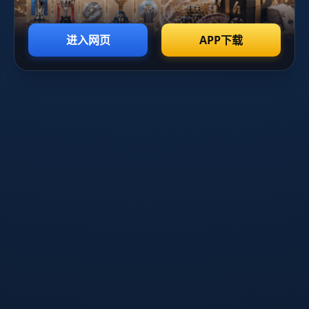
似的分工对决被进一步放大。独行侠的进攻体系，更接近于“浓眉模式”
转和篮板保护。火箭则更像是年轻版的“杜兰特体系”，依赖外线爆点和
虽然火箭球员个人数据不乏亮点，但在关键回合，独行侠的攻防平衡让
突然爆发，而是四节相对均衡的压制。主队通过不断制造错位，反复攻
。这样的节奏与当年许多球队面对巅峰杜兰特时的应对有相似之处——
点放在限制其他队友的参与度上。
一主题所揭示的核心：当对方拥有一个能够轻松拿到30+的超级得分手