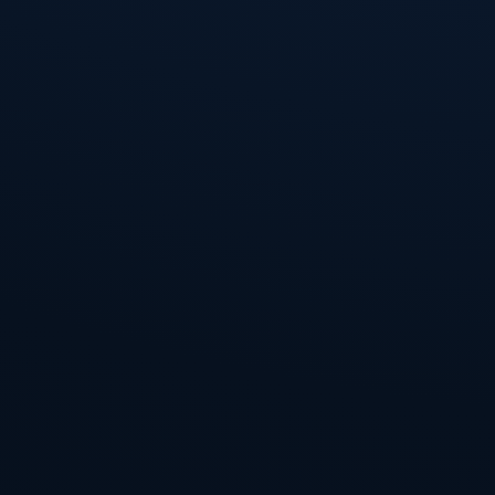
比赛的走向。这种影响，正是独行侠在主场迎战火箭时所
能持续在比分上占据优势。