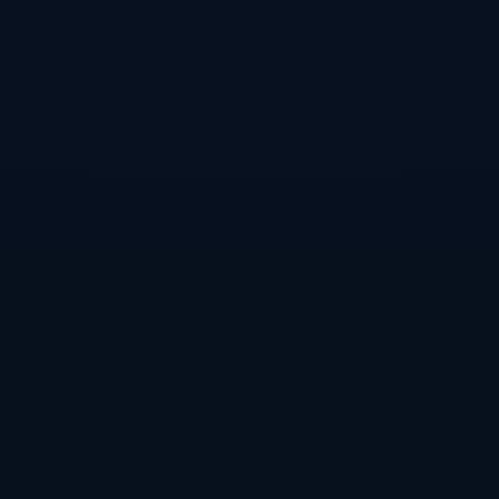
阱 而奥古斯托这类具有良好脚法和视野的球员，正是通过果断出
脚，迫使对手不仅要顾忌禁区内的对位，还要兼顾弧顶与肋部的
射门威胁 从长远看，这种威胁会倒逼对手防线拉长，从而为国米
未来的边路传中和中路穿插创造更多空间