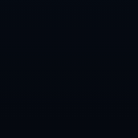
联系信息
电话：028-8047369
传真：028-8047369
邮箱：admin@zh-cn-leyuapp.com
地址：安徽省淮南市田家庵区新淮街道