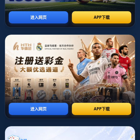
射门，将比分改写 这一球不仅打破了场上的平衡，更让国际米兰
清晰意识到，这绝不是一场可以用“慢热”来解释的困难比赛
丢球后的国米，短时间内出现了明显的心态波动 后场出球不再从
容，中场传递也开始变得急躁 通常而言，当一支强队在主场意外
落后时，最危险的不是比分，而是情绪 然而也正是在这种局面
下，球队需要一个能够稳定军心的领袖站出来 对于这支国际米兰
而言，这个人毫无疑问是劳塔罗马丁内斯 他并不是那种只靠禁区
内等待机会的传统中锋，而更像是一个前场发动机 在球队最需要
有人打破僵局时，他用自己的跑动与决断，为比赛找回了应有的
方向
扳平比分的过程，其实很好地体现了国米在细节上的质量 那一
刻，边路的连续传导先是拉扯出空间，中路队友的一次不停球直
塞，将皮球精准送到劳塔罗脚下 面对凯拉特收缩后的防线，他并
没有选择匆忙起脚，而是通过一个假动作晃开重心，紧接着是一
脚干脆利落的射门 皮球撞网的一刹那，梅阿查的嘘声瞬间变成了
欢呼 这粒进球意义远不止比分层面 它让队友们重新相信，哪怕形