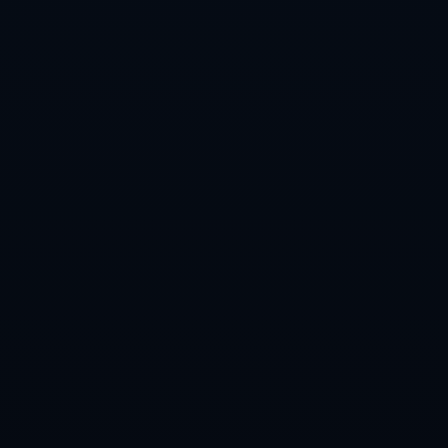
胜阿拉木图凯拉特”这一标题时，会发现它并不仅仅是在机械地记
录比分和进球者 它背后承载的是一套完整的比赛叙事从意外落
后，到扳平比分，再到完成绝杀；从情绪波动，到战术调整，再
到心态重塑 这是一场浓缩的赛季缩影，一次在困境中寻找答案的
实践 也许未来的某一天，当人们再提起这场惊险的2-1时，不只是
会记得谁进了球，更会记得那一夜梅阿查的紧张呼吸，记得一个
强队在压力边缘如何一步步把自己从泥沼中拉出来