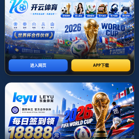
状态中，逐渐演变成一场考验心理承受力与临场调整能力的拉锯
战 而这其中，劳塔罗的关键进球、奥古斯托的冷静低射破网，成
为国米最终逃出生天的两把钥匙
如果要为这场比赛提炼一个主题，那便是在压力边缘寻找胜利的
缝隙 纵观整场对决，国际米兰从阵容、实力到底蕴，都明显占据
上风，但足球的魅力就在于它从不单纯按纸面实力说话 阿拉木图
凯拉特并没有因为客场作战就龟缩在自己半场，他们的策略是“以
快制强”，通过高位逼抢和果断前插，尝试在国米尚未完全进入节
奏之前打出几次高效反击 正是这一思路，让比赛一度失控，让原
本以为会是轻松一战的国米，陷入了比分和心理的双重被动
上半场的较量，堪称一场关于节奏的博弈 国米试图通过强势控球
与频繁地面渗透来掌控场面，而凯拉特则在防守中刻意保持紧
凑，让蓝黑军团的传控在关键30米区域频频受阻 当国米围绕劳塔
罗、巴雷拉和恰尔汗奥卢搭建的中前场配合一度陷入循环横传
时，凯拉特抓住了一次反击机会 在一次看似并不危险的中圈争抢
中，他们通过快速传导撕开了国米防线的肋部空当，一脚果断的