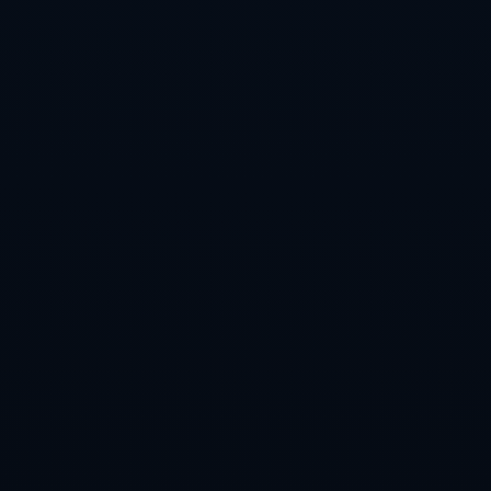
对于阿拉木图凯拉特而言，这次虽败犹荣的表现同样具有参考意
义 在面对一支拥有巨大球迷基础和厚实阵容储备的豪门时，他们
并没有选择被动挨打，而是通过积极反击和敢于压上的态度赢得
尊重 某种程度上，正是他们的顽强，让这场比赛从一场普通小组
赛或对阵弱旅的常规战，升级为一场足以被反复提及的心理强度
测验 如果没有这支球队的拼尽全力，劳塔罗的进球也不会显得如
此关键，奥古斯托的低射也不会如此有戏剧张力
当人们在赛后再次回味“劳塔罗建功奥古斯托低射破网 国米2-1险