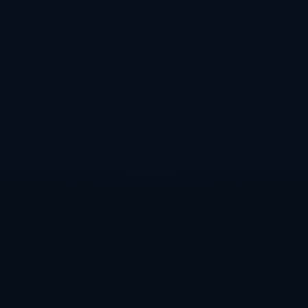
值得注意的是，2-1的比分不仅仅写在技术统计和赛后报道里，还
深深刻在球队的心态变化中 在领先之后，国米并没有完全沉浸在
进球的喜悦中，而是迅速进行阵型回收与节奏控制 在过去的某些
赛季，球队在类似局面下常常会因为盲目反击或防守注意力下
滑，而送给对手最后的希望 但这一次，他们尝试通过更稳妥的传
控和轮换防守，来消耗凯拉特最后的体能与意志 虽然对手仍然在
最后时刻制造了几次威胁，但总体而言，国米在如何守住微弱优
势这门功课上，交出了一份及格以上的答卷
从更宏观的角度看，这样一场“险胜”对国际米兰的价值，远比一场
轻松的大胜来得更深刻 一方面，它暴露出球队在面对高压逼抢、