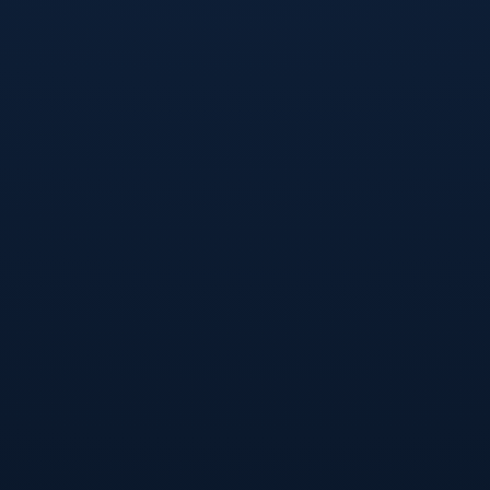
以某些大型视频平台和体育平台为例，它们在世界杯期间往往推
出专门的赛事频道与多机位信号。你不仅可以选择主直播间，还
可以切换战术视角、球星视角、数据视角等多种信号源，这对于
想深入研究比赛的球迷非常友好。配合弹幕、聊天室、实时数据
面板，电脑大屏能同时容纳多种信息，又不显得拥挤。
在画质方面，官方平台的高清或超清档普遍码率较高，搭配稳定
的 CDN 分发体系，可以在网络条件一般的情况下仍保持较为清晰
流畅。部分平台还支持AI 画质增强和自适应码率，保证在网速波
动时优先保证比赛连贯性，而不是频繁黑屏加载。
官方平台也有门槛，比如部分场次需要会员或单场付费，或者需
要在开赛前完成账号注册和实名认证。对于追求“稳定 大屏 高清”
的电脑用户来说，这类平台依然是首选阵容。
综合视频平台与体育专区 一码多用的高性价比路线