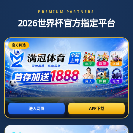
新闻资讯
当前位置：
首页
>
新闻资讯
高清免费世界杯电脑直播平台推荐
|
2026-07-07T07:29:38+08:00
高清免费世界杯电脑直播平台推荐指南
每到世界杯，球迷最怕的不是熬夜，而是打不开直播、画质模
糊、延迟严重。相比手机端，小电脑屏幕更适合长时间观看，连
接显示器甚至能拥有“伪客厅观赛”的沉浸感。找到一个真正稳定且
高清免费的世界杯电脑直播平台，成了很多球迷开赛前的必修