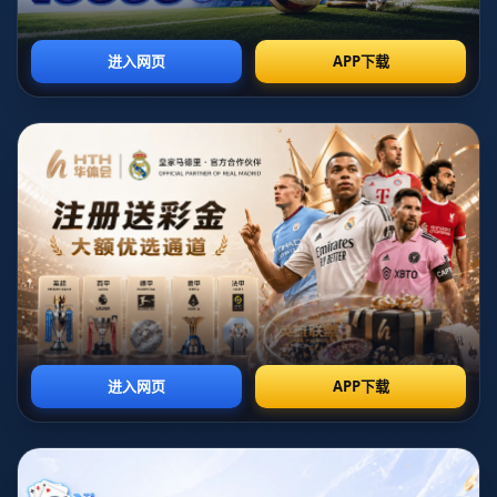
二 体育类专业平台 面向深度球迷的精细体验
相比综合平台，体育
垂直平台对足球赛事的投入通常更深 不仅会提供多场次同步直
播，还会有赛前深度前瞻、赛后战术分析、球员数据拆解等内容
对于想认真跟踪某支国家队或想系统了解预选赛格局的用户，这
类平台是更专业的选择 一些平台还提供多视角切换 例如除了主机
位信号外，还有战术视角、球员跟拍视角，甚至看台视角 对战术
控而言，一场普通的预选赛，通过这些多角度画面能够看出阵型
移动与逼抢细节 部分体育平台会与前国脚、教练合作开设音频解
说或战术课堂 你在看直播时，顺带还能听到对于防线站位、边路
推进的专业点评 这种内容对于想系统理解足球的观众意义更大
三 电视端与IPTV 值得坚持的传统观赛方式
虽然手机和平板已经成
为很多人看球的主力设备，但对于追求仪式感的球迷来说，电视
端依然不可替代 通过智能电视自带的体育专区、运营商IPTV、或
者机顶盒订阅体育套餐，你可以在大屏幕上以更低延迟的方式观
看世界杯预选赛 电视端的优势在于信号相对稳定，不易受手机消
息推送打扰 如果家人也愿意一同观看，大屏幕更便于营造客厅“观