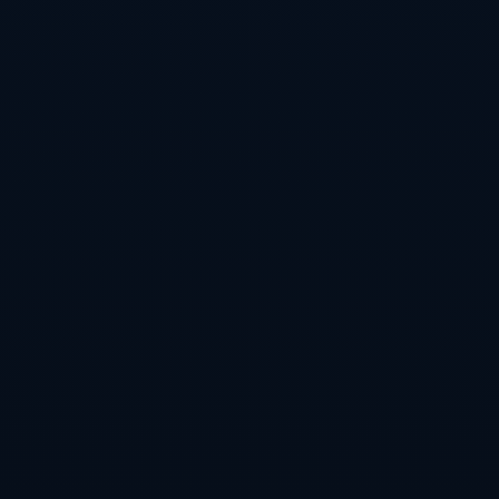
作繁忙，只能在晚上和周末看球 又希望能尽量不熬夜，但又不想
错过国足世界杯预选赛的关键战役 在这种情况下，更合理的选择
是 将综合视频平台作为主阵地 使用手机和电视两个终端同步登录
具体做法是 比赛日晚上在家用电视APP看直播，享受大屏与相对
低延迟体验 比如比赛在晚上八点开球，可以提前半小时打开直播
间，了解双方首发和赛前分析 如果临时有事必须出门，可以在手
机端无缝切到同一平台继续观看 第二天如果某场比赛打到加时你
坚持不住，则可以通过回看功能在午休时间补完整场 再配合短视
频平台上的战术解析和赛后点评，你不仅没有错过比赛结果，还
能理解关键回合背后的原因 对于“想看又没那么多时间”的球迷而
言，这种组合方案比到处搜链接要高效得多