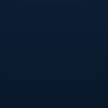
坑的新球迷非常友好
五 非法盗播链接的风险与坑 真的不值那点“免费”
在搜索“世界杯
预选赛在线观看”时，常会跳出一些看似方便的免费直播链接 这类
网站有几个明显问题 首先来源不明，经常切换域名，一场比赛可
能中途被强行跳转广告甚至断流 画质普遍一般，延迟严重，弹窗
广告频繁 你可能刚看到“绝平进球”，朋友圈早已刷完了第三遍 部
分链接可能夹带恶意脚本或钓鱼内容 对设备、账号安全构成风险
从长期看，盗播也会挤压正规平台的投入积极性 最终受损的还是
球迷的观看体验 因此在选择在线观看世界杯预选赛直播平台时，
宁可选择画质略低但合法的平台，也不要被“完全免费”诱惑 这是
对自己和整个足球转播环境的一种保护