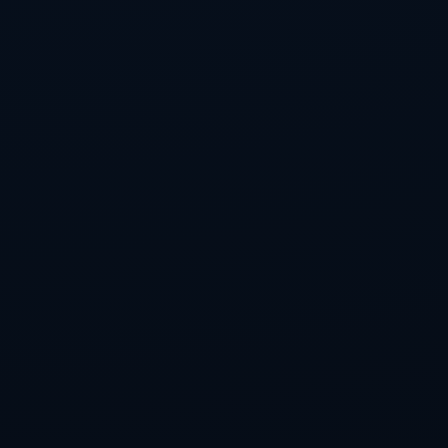
连着几场大
信 在短
使原本有
继续。