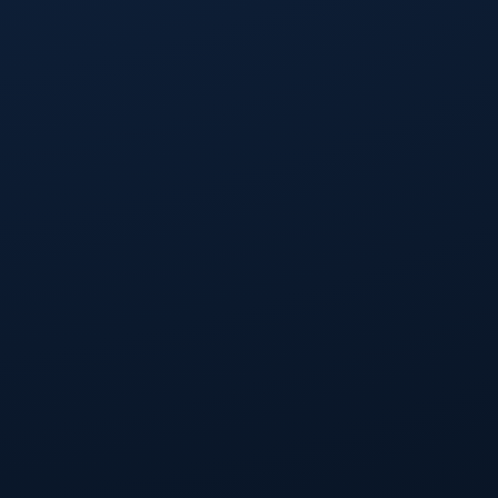
最多拿出
单场比赛，
很多失败
门球队胜，
他的账户从
他才发
投注的核