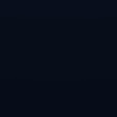
如认为“这支强队已经连续两场不赢了 下一场肯定要赢”，或者“总进球
当下多种因素共同决定，与上一场是否赢盘并无必然联系。其二是过度自
绪化追损 输后立刻增加投注额，试图快速把亏损“扳回来”，这往往会
学会在这些心理偏差出现时及时提醒自己 停一停 看一看 再决定是否