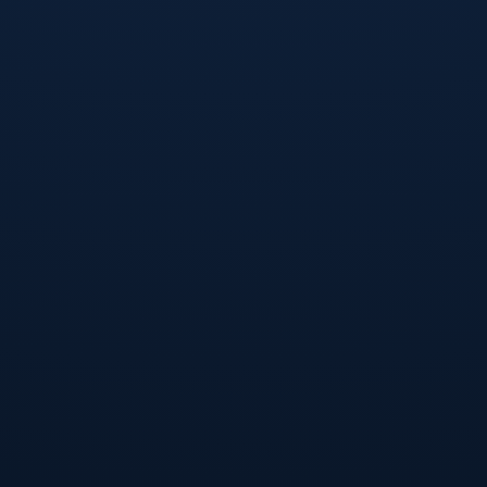
简单来说，就是在世界杯开始前给自己设定一个总预算，比如这一个月
损失的娱乐资金”。接着再把这个总额细分到每一轮小组赛、淘汰赛甚至
的5%以内。这样即便出现连续失利，也不会立刻对日常生活造成冲击。
断追加本金，试图在下一场“翻本”，结果越陷越深。
给自己的预算是1000元，希望“试试手气”。开赛后他连续中了两场热
，还频繁购买比分、总进球数等高赔率玩法。随着赛程推进，冷门频出，
预算，最终不仅输掉了原本的娱乐资金，还动用了生活费用。事后复盘
的资金计划，完全被情绪牵着走。这正说明 缺乏资金管理是导致不合理