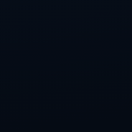
的心态，很
关注度
等复杂项
如若违规
的渠道，
，这类信息
几乎可以
，可以成
哪支球队
了多少投
得自己是
易在整届世
和心理风