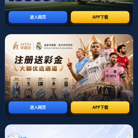
合看待，而不是仅仅盯住十六强的单场对阵。
十六强阶段 密集赛程考验阵容厚度
进入十六强后，赛程通常安排在数天内密集完成，主办国之间多
城市轮转，时差与旅途消耗一并考验球队。根据目前的整体规
划，十六强往往拥有一个左右半区相对对称的结构，每个半区再
分上下两个小分区。这意味着一支球队要想晋级决赛，最少要在
所在分区内连续赢下三场淘汰赛。考虑到2026世界杯可能出现的
“短休期”安排，一些队伍在小组赛末轮拼尽全力之后，几乎没有太
多恢复时间就要应对淘汰赛首战，哪支球队能在十六强阶段展现
板凳深度，将在很大程度上决定其上限。
可以设想这样一个案例 如果一支拉美强队在小组赛阶段场场高强
度对攻，最终以小组第二出线，那么根据赛程安排，很有可能在
十六强遇到另一支欧洲强队，而且休息时间比对手少一天。这种
看似细微的赛程差异，在紧张的淘汰赛中往往会放大为体能和节
奏上的明显落差。
四分之一决赛 强强对话与半区走向的拐点