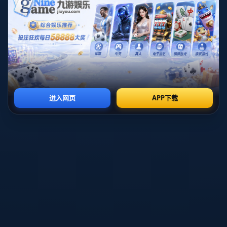
当赛程进入四分之一决赛，真正意义上的冠军热门才会集中涌
现。扩军后的赛制倾向于把种子球队合理分布在不同小分区，以
降低早早“内耗”的概率，但足球充满不确定性，一旦小组赛爆出冷
门，淘汰赛赛程中的某条路线就可能瞬间“变轻”。四分之一决赛常
常是“半区命运”被彻底改写的阶段：某一边半区可能出现三支传统
豪门扎堆，而另一边则被新兴势力和黑马严格把控。