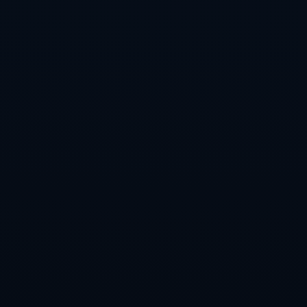
练组不得不压缩战术演练，更多依赖球员个人状态。这类案例在2
026世界杯淘汰赛中同样可能出现，因此在解读最新完整赛程时，
休息日分布与城市切换是不可忽视的隐藏变量。
决赛与三四名之战 节奏安排与观赛体验
按惯例，世界杯决赛前通常会安排一场三四名之战，既为球迷提
供额外的高水平对抗，也为赛程整体节奏留出一段缓冲时间。对
于2026世界杯来说，三四名之战往往是战术解放度最高的比赛 球
队在无太大心理包袱的情况下敢于大胆进攻，为球迷带来更多进
球和精彩画面。而真正的焦点仍然是决赛本身 从赛程安排看，决
赛通常拥有充足的休息日，确保双方都有时间恢复体能、调整战
术，并适应比赛地环境。
从观赛角度理解2026世界杯淘汰赛赛程的完整结构，有助于球迷
更理性地安排时间表。比如 可以优先关注自己支持球队所在半区
的比赛日，同时根据四分之一决赛和半决赛的间隔，预判哪几天
是最有可能出现“神仙打架”的黄金档。了解淘汰赛赛程最新变化还
可以帮助深度球迷在数据分析、比分预测中加入更多现实维度，