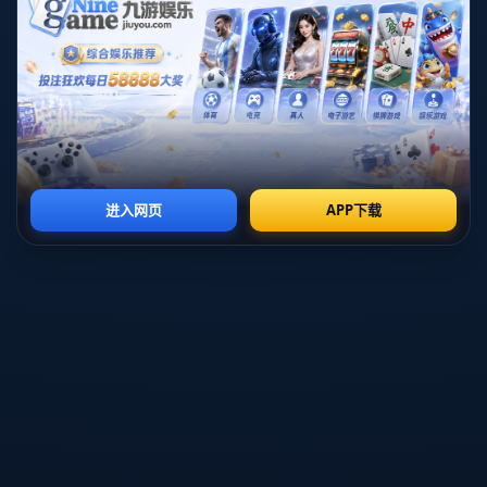
前几场表现的基础上进行动态权重调整 例如 某支原本被认为仅具
备八强实力的球队 若在小组赛中展现出远超预期的控球能力和高
转化率进攻 那么在十六强甚至八强对阵时 就应当适度提高其晋级
概率 这里的关键在于 不把任何一场爆冷视为孤立事件 而是分析
其背后的原因 是战术克制 单场状态爆发 还是整体实力被系统低
估 以2022世界杯为例 一些传统豪强在淘汰赛早早出局 并非因为
瞬间失去实力 而是在赛前路径规划与临场调整上被对手精准针对
因此 深度预测需要在对阵出炉后重新计算所谓纸面实力 结合双方
的体能消耗 黄牌累积 伤病情况与心理压力 等多项指标进行再评
估
战术风格匹配与克制关系