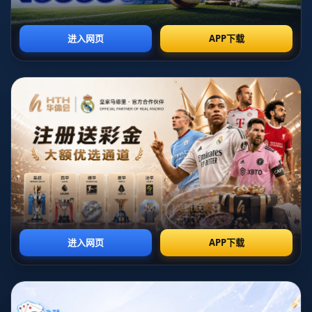
持不低于五成的不败率 则说明其面对高压对抗时具备足够韧性 在
淘汰赛阶段可被赋予略高的晋级权重 这种以多维数据交叉的方式
比单一积分排名更能反映真实实力
小组赛胜负结构与路径优势
在世界杯体系中 小组赛阶段的预测更适合采用组合思维 即在同一
小组内比较四支球队的整体结构 而不仅是头名热门 例如 一个小
组若同时存在一支综合实力强 但进攻端效率一般的传统强队 以及
一支反击速度极快 但防守不稳的黑马 则预测时应重点考虑比赛节
奏对结果的塑造 若强队在首轮大胜 则次战可能通过更保守的节奏
控制 获取小比分优势 这种情况下 黑马即便具备惊艳表现 也更容
易被压制在一球差距之内 在胜负预测上 更倾向于强队小比分取胜
或平局分出结果 这类情形在2022世界杯小组赛中有多场对阵出现
过类似模式 通过赛前对节奏预期的判断 可以有效提高对比分区间
与胜负走向的预测精度
淘汰赛阶段的概率重估与对阵博弈
进入淘汰赛之后 每一场比赛的胜负预测都不应一成不变 而需要在