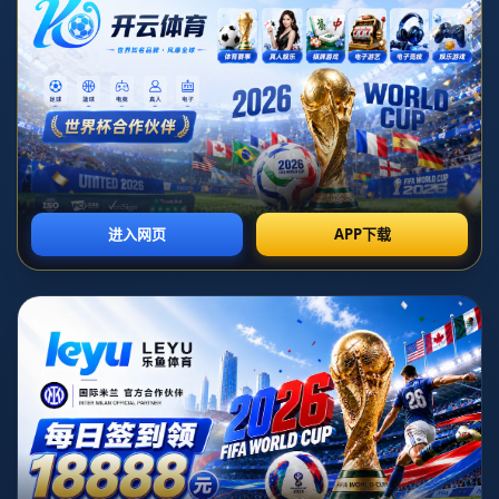
赛程 对阵结构 技战术特征等多维度 梳理出一套逻辑清晰的深度
预测路径 让每一场比赛的结果在情理之中 又充满悬念
确定预测的核心主题与维度
围绕2022世界杯比赛胜负结果深度预测 需要明确一个核心主题
即如何在不依赖赛后信息的前提下 最大程度逼近真实走势 从方法
论上看 可以将预测拆解为四个关键维度 一是队伍实力的客观衡量
二是赛程与分组结构带来的路径优势 三是战术与人员配置的匹配
程度 四是心理与环境等非数据化因素 其中实力评估和赛程路径是
预测的硬核基础 而战术风格和心理因素则是影响冷门与爆冷的关
键变量 两者相叠加 才能形成相对立体的预测体系
数据基础与实力评估框架
在所有预测模型中 实力评估通常被视为起点 以2022世界杯为背
景 可以综合Elo评级 国际足联积分区间 近三年正式比赛胜率 以及
对强队的对战成绩 构建一套多指标打分系统 例如 一支球队若在
洲际大赛中连续三届闯入四强 其长期稳定性就能显著提升胜负预
测中的基本概率 同时 若该队在对阵世界前十的对手时 依旧能保