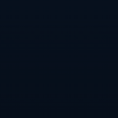
设计与执行，这一案例典型体现出科技介入后比分变化在时间维
度上的“集中爆发”现象。
从心理层面和舆论环境来看，比分变化趋势还深刻影响着球队与
球员的决策行为。在社交媒体极度发达的今天，一场世界杯大比
分失利往往会被无限放大，成为球队、教练甚至整个国家足球水
平的“标签”。许多中游球队在面对世界顶级劲旅时，更倾向采用保
守策略，目标从“争取爆冷获胜”转向“避免惨败保持颜面”。这种趋
利避害的心理预期，直接降低了高比分出现的概率，也让平局或
小比分输赢更加常见。强队在领先后出于伤病管理与赛程统筹考
虑，往往不会再无限制压上，而是通过控球与节奏拖控比赛，把
风险控制在最低范围内，比分差距因而有限。
对于投注市场与商业运营而言，世界杯比分趋势呈现出的整体趋
稳与局部突发特征，带来了全新的风险与机遇。传统基于球队名
气与历史战绩的判断方式已经难以适应现代足球的复杂性，越来
越多的专业机构开始综合考虑预期进球模型xG、压迫指数、转换
效率等高级指标来评估比分分布区间。而品牌赞助商在策划营销